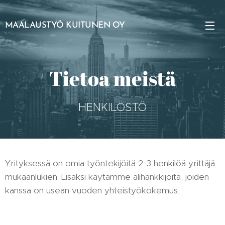
MAALAUSTYÖ KUITUNEN OY
Tietoa meistä
HENKILÖSTÖ
Yrityksessä on omia työntekijöitä 2-3 henkilöä yrittäjä
mukaanlukien. Lisäksi käytämme alihankkijoita, joiden
kanssa on usean vuoden yhteistyökokemus.