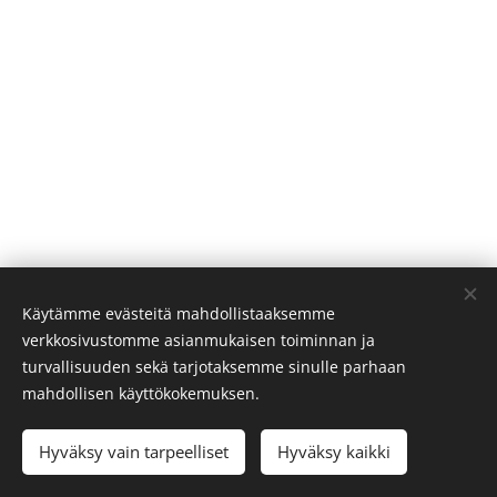
Käytämme evästeitä mahdollistaaksemme
verkkosivustomme asianmukaisen toiminnan ja
turvallisuuden sekä tarjotaksemme sinulle parhaan
mahdollisen käyttökokemuksen.
Maalaustyö Kuitunen Oy, 0500-729080,
maalaustyokuitunen@elisanet.fi
Hyväksy vain tarpeelliset
Hyväksy kaikki
Evästeet